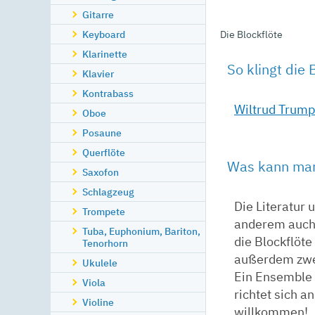
Gitarre
Keyboard
Die Blockflöte
Klarinette
So klingt die 
Klavier
Kontrabass
Wiltrud Trump 
Oboe
Posaune
Querflöte
Was kann man
Saxofon
Schlagzeug
Die Literatur
Trompete
anderem auch 
Tuba, Euphonium, Bariton,
die Blockflöte
Tenorhorn
außerdem zwei
Ukulele
Ein Ensemble 
Viola
richtet sich a
Violine
willkommen!