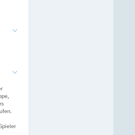
er
ppe,
es
ufen.
e
Spieler