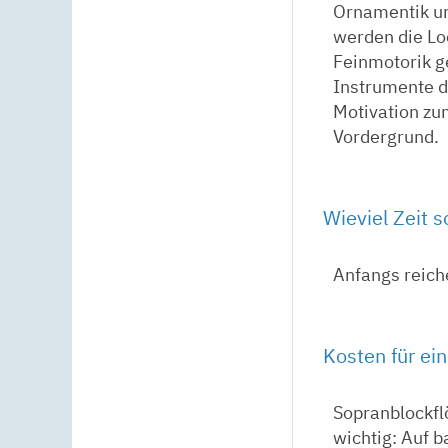
Ornamentik un
werden die Loc
Feinmotorik g
Instrumente de
Motivation z
Vordergrund.
Wieviel Zeit 
Anfangs reich
Kosten für ei
Sopranblockfl
wichtig: Auf b