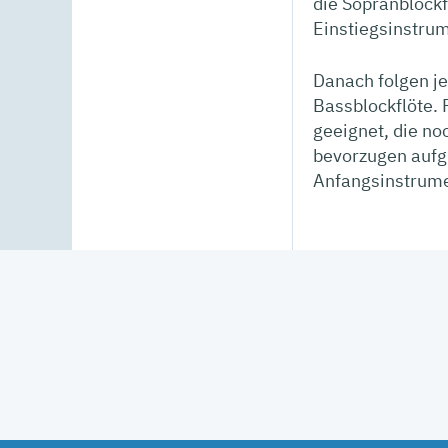
die Sopranblockf
Einstiegsinstrum
Danach folgen je
Bassblockflöte. 
geeignet, die no
bevorzugen aufgr
Anfangsinstrume