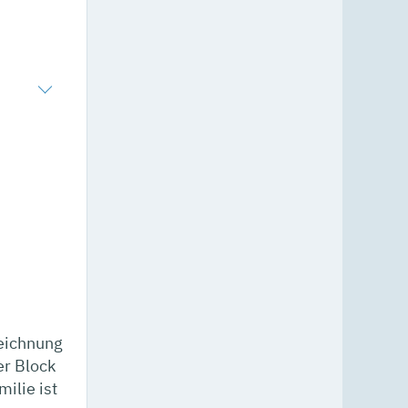
zeichnung
er Block
ilie ist