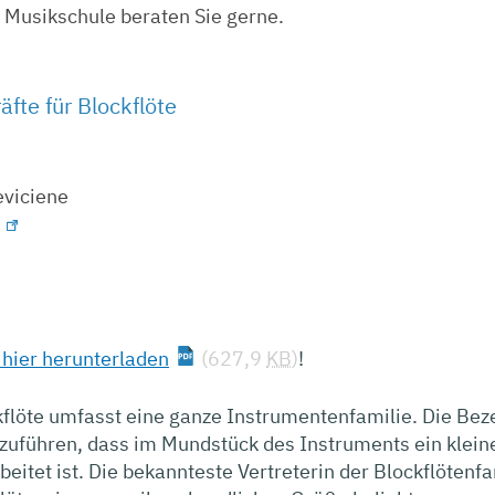
r Musikschule beraten Sie gerne.
fte für Blockflöte
eviciene
 hier herunterladen
(627,9
KB
)
!
kflöte umfasst eine ganze Instrumentenfamilie. Die Be
kzuführen, dass im Mundstück des Instruments ein klein
eitet ist. Die bekannteste Vertreterin der Blockflötenfam