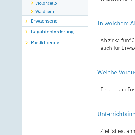
Violoncello
Waldhorn
Erwachsene
In welchem Alt
Begabtenförderung
Ab zirka fünf
Musiktheorie
auch für Erwa
Welche Voraus
Freude am In
Unterrichtsin
Ziel ist es, a