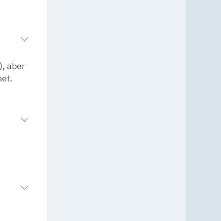
), aber
net.