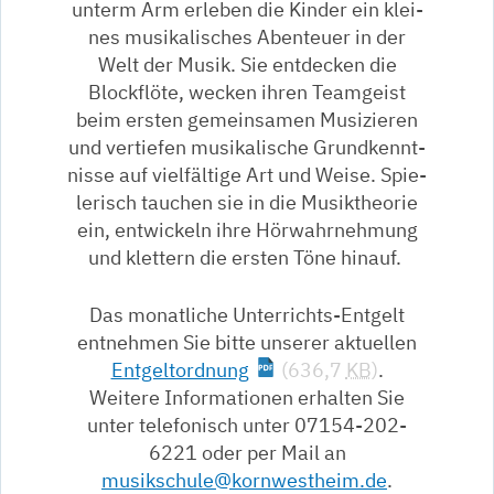
un­term Arm er­le­ben die Kinder ein klei­
nes mu­si­ka­li­sches Aben­teu­er in der
Welt der Mu­sik. Sie ent­de­cken die
Blockflöte, we­cken ihren Team­geist
beim ersten ge­mein­sa­men Mu­si­zie­ren
und ver­tie­fen mu­si­ka­li­sche Grund­kennt­
nis­se auf viel­fäl­ti­ge Art und Wei­se. Spie­
le­risch tau­chen sie in die Mu­sik­theo­rie
ein, ent­wi­ckeln ihre Hör­wahr­neh­mung
und klet­tern die ers­ten Töne hin­auf.
Das monatliche Unterrichts-Entgelt
entnehmen Sie bitte unserer aktuellen
Entgeltordnung
(636,7
KB
)
.
Weitere Informationen erhalten Sie
unter telefonisch unter 07154-202-
6221 oder per Mail an
musikschule@kornwestheim.de
.